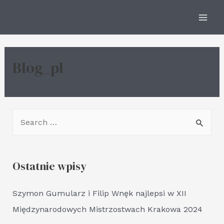
Skip
to
Mai
content
Men
Blog_pl
S
e
a
Ostatnie wpisy
r
c
Szymon Gumularz i Filip Wnęk najlepsi w XII
h
Międzynarodowych Mistrzostwach Krakowa 2024
f