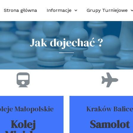
Strona główna
Informacje
Grupy Turniejowe
Jak dojechać ?
leje Małopolskie
Kraków Balic
Kolej
Samolot