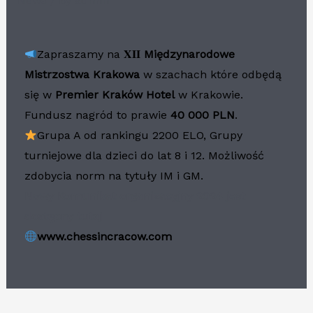
News
/ By
admin
Zapraszamy na 𝐗𝐈𝐈
Międzynarodowe
Mistrzostwa Krakowa
w szachach które odbędą
się w
Premier Kraków Hotel
w Krakowie.
Fundusz nagród to prawie
40 000 PLN
.
Grupa A od rankingu 2200 ELO, Grupy
turniejowe dla dzieci do lat 8 i 12. Możliwość
zdobycia norm na tytuły IM i GM.
Nowy Komunikat organizacyjny 2024 jest
dostępny tutaj
www.chessincracow.com